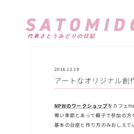
SATOMID
代表さとうみどりの日記
2016.12.19
アートなオリジナル創
NPWのワークショップ
をカフェHe
寒い季節とあって親子で参加の方
基本の台座と作り方のみおしえて