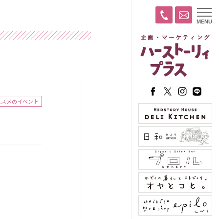
t
MENU
o
g
g
l
e
n
a
v
i
g
a
ススメのイベント
t
i
o
n