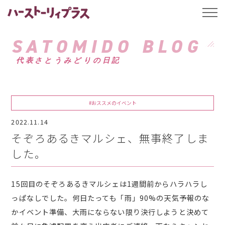
ハーストーリィプ
t
o
g
g
SATOMIDO BLOG
l
e
代表さとうみどりの日記
n
a
v
i
g
a
#おススメのイベント
t
i
2022.11.14
o
n
そぞろあるきマルシェ、無事終了しま
した。
15回目のそぞろあるきマルシェは1週間前からハラハラし
っぱなしでした。何日たっても「雨」90%の天気予報のな
かイベント準備、大雨にならない限り決行しようと決めて