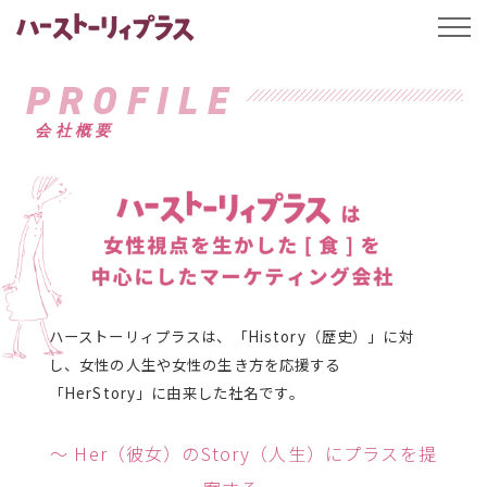
ハーストーリィプ
t
o
g
g
PROFILE
l
e
会社概要
n
a
v
i
g
ハース
a
t
i
o
n
ハーストーリィプラスは、「History（歴史）」に対
し、女性の人生や女性の生き方を応援する
「HerStory」に由来した社名です。
〜 Her（彼女）のStory（人生）にプラスを提