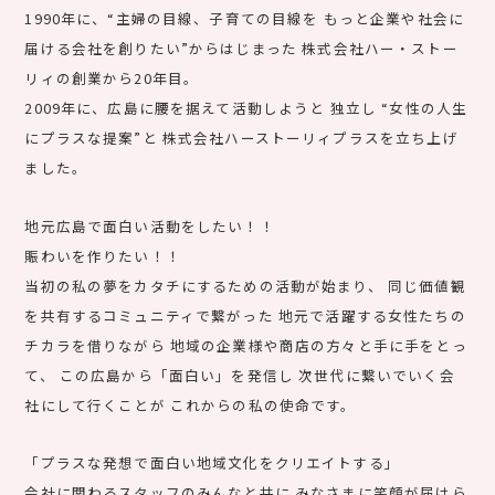
1990年に、“主婦の目線、子育ての目線を
もっと企業や社会に
届ける会社を創りたい”からはじまった
株式会社ハー・ストー
リィの創業から20年目。
2009年に、広島に腰を据えて活動しようと 独立し
“女性の人生
にプラスな提案”と
株式会社ハーストーリィプラスを立ち上げ
ました。
地元広島で面白い活動をしたい！！
賑わいを作りたい！！
当初の私の夢をカタチにするための活動が始まり、
同じ価値観
を共有するコミュニティで繋がった
地元で活躍する女性たちの
チカラを借りながら
地域の企業様や商店の方々と手に手をとっ
て、
この広島から「面白い」を発信し
次世代に繋いでいく会
社にして行くことが
これからの私の使命です。
「プラスな発想で面白い地域文化をクリエイトする」
会社に関わるスタッフのみんなと共に
みなさまに笑顔が届けら