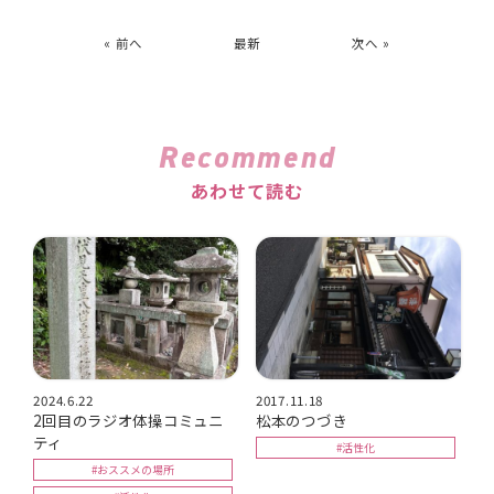
« 前へ
最新
次へ »
Recommend
あわせて読む
2024.6.22
2017.11.18
2回目のラジオ体操コミュニ
松本のつづき
ティ
#活性化
#おススメの場所