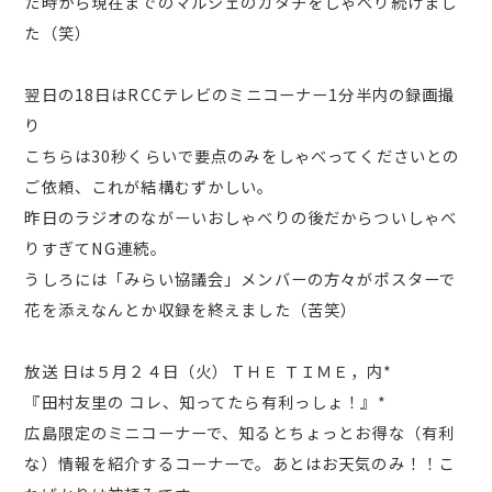
た時から現在までのマルシェのカタチをしゃべり続けまし
た（笑）
翌日の18日はRCCテレビのミニコーナー1分半内の録画撮
り
こちらは30秒くらいで要点のみをしゃべってくださいとの
ご依頼、これが結構むずかしい。
昨日のラジオのながーいおしゃべりの後だからついしゃべ
りすぎてNG連続。
うしろには「みらい協議会」メンバーの方々がポスターで
花を添えなんとか収録を終えました（苦笑）
放送 日は５月２４日（火） TＨＥ ＴＩＭＥ，内*
『田村友里の コレ、知ってたら有利っしょ！』*
広島限定のミニコーナーで、知るとちょっとお得な（有利
な）情報を紹介するコーナーで。あとはお天気のみ！！こ