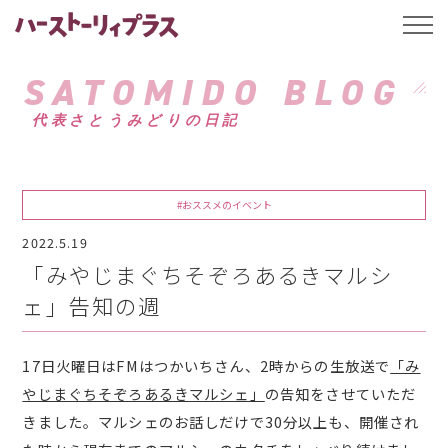
ハーストーリィプ
t
o
g
g
SATOMIDO BLOG
l
e
代表さとうみどりの日記
n
a
v
i
g
a
#おススメのイベント
t
i
2022.5.19
o
n
「みやじまぐちそぞろあるきマルシ
ェ」告知の週
17日火曜日はFMはつかいちさん、2時からの生放送で
「み
やじまぐちそぞろあるきマルシェ」
の告知をさせていただ
きました。マルシェのお話しだけで30分以上も、開催され