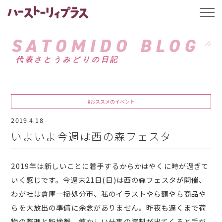
ハーストーリィプ
t
o
g
g
SATOMIDO BLOG
l
e
代表さとうみどりの日記
n
a
v
i
g
a
#おススメのイベント
t
i
2019.4.18
o
n
いよいよ今週は西の森フェスタ
2019年は新しいことに着手するからかはやくに時が過ぎて
いく感じです。今週末21日(日)は西の森フェスタが開催、
わが社は倉庫一掃処分市、私のイラストやら額やら商品や
らを大放出の準備に余念がありません。昨夜も遅くまで荷
物の整理と断捨離。懐かしい仕事の資料が出てくると手が