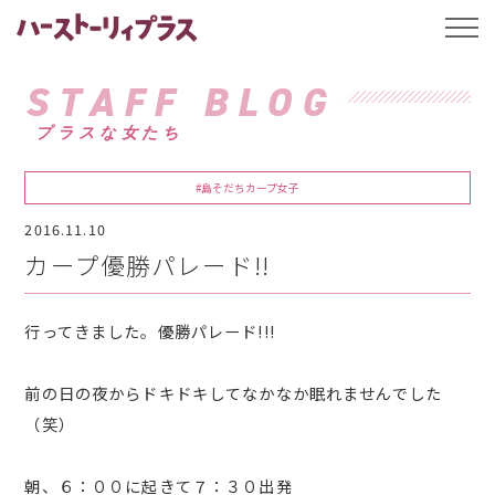
ハーストーリィプ
t
o
g
g
STAFF BLOG
l
e
プラスな女たち
n
a
v
i
#島そだちカープ女子
g
a
2016.11.10
t
i
カープ優勝パレード!!
o
n
行ってきました。優勝パレード!!!
前の日の夜からドキドキしてなかなか眠れませんでした
（笑）
朝、６：００に起きて７：３０出発