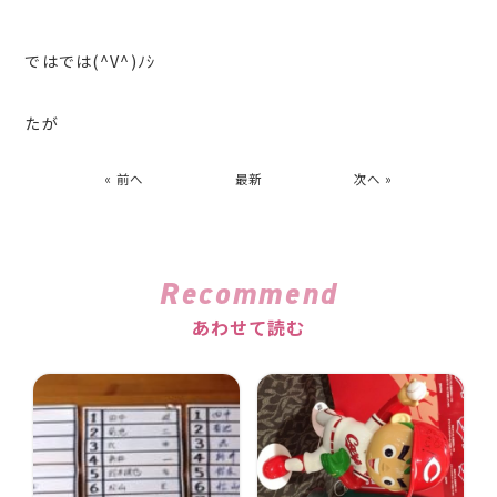
ではでは(^V^)ﾉｼ
たが
« 前へ
最新
次へ »
Recommend
あわせて読む