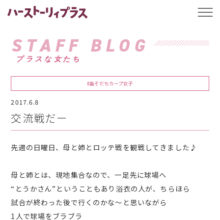
ハーストーリィプ
t
o
g
g
STAFF BLOG
l
e
プラスな女たち
n
a
v
i
#島そだちカープ女子
g
a
2017.6.8
t
i
交流戦だー
o
n
先週の日曜日、母と姉とロッテ戦を観戦してきました♪
母と姉とは、現地集合なので、一足先に球場へ
“とうかさん”ということもあり浴衣の人が、ちらほら
試合が終わった後で行くのかな～と思いながら
1人で球場をブラブラ