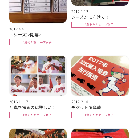
2017.1.12
シーズンに向けて！
#島そだちカープ女子
2017.4.4
＼シーズン開幕／
#島そだちカープ女子
2016.11.17
2017.2.10
写真を撮るのは難しい！
チケット争奪戦
#島そだちカープ女子
#島そだちカープ女子