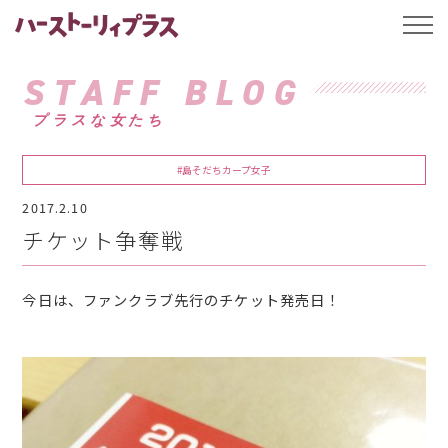
ハーストーリィプ
t
o
g
g
STAFF BLOG
l
e
プラスな女たち
n
a
v
i
#島そだちカープ女子
g
a
2017.2.10
t
i
チケット争奪戦
o
n
今日は、ファンクラブ先行のチケット発売日！