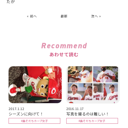
たが
« 前へ
最新
次へ »
Recommend
あわせて読む
2017.1.12
2016.11.17
シーズンに向けて！
写真を撮るのは難しい！
#島そだちカープ女子
#島そだちカープ女子