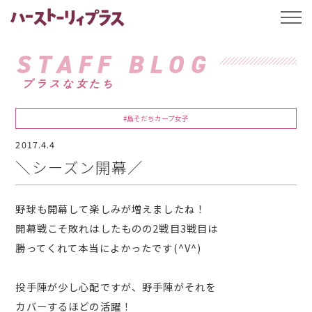
ハーストーリィプ
t
o
g
g
STAFF BLOG
l
e
プラスな女たち
n
a
v
i
#島そだちカープ女子
g
a
2017.4.4
t
i
＼シーズン開幕／
o
n
野球も開幕して楽しみが増えましたね！
開幕戦こそ敗れはしたものの2戦目3戦目は
勝ってくれて本当によかったです(^V^)
投手陣が少し心配ですが、野手陣がそれを
カバーするほどの活躍！