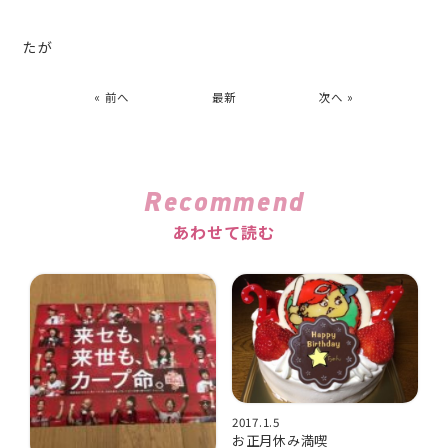
たが
« 前へ
最新
次へ »
Recommend
あわせて読む
2017.1.5
お正月休み満喫