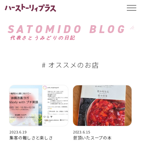
ハーストーリィプ
t
o
g
g
SATOMIDO BLOG
l
e
代表さとうみどりの日記
n
a
v
i
g
a
# オススメのお店
t
i
o
n
2023.6.19
2023.6.15
集客の難しさと楽しさ
昔頂いたスープの本