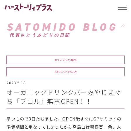
ハーストーリィプ
t
o
g
g
SATOMIDO BLOG
l
e
代表さとうみどりの日記
n
a
v
i
g
a
#おススメの場所
t
i
o
#オススメのお店
n
2023.5.18
オーガニックドリンクバーみやじまぐ
ち「プロル」無事OPEN！！
早いもので3日たちました、OPEN後すぐにG7サミットの
準備期間と重なってしまったから宮島口は警察官一色、人