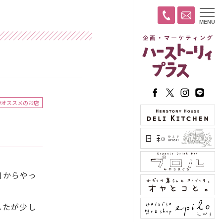
t
MENU
o
g
g
l
e
n
a
v
i
g
a
#オススメのお店
t
i
o
n
日からやっ
したが少し