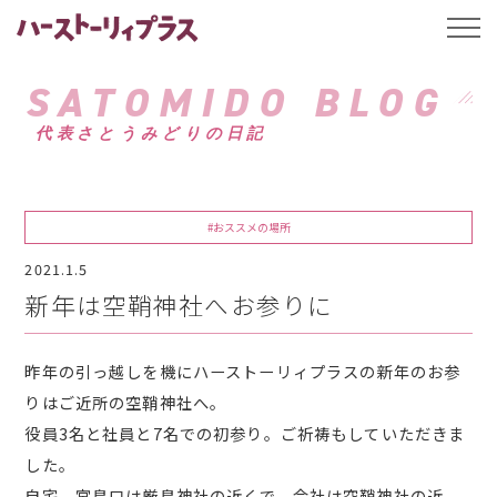
ハーストーリィプ
t
o
g
g
SATOMIDO BLOG
l
e
代表さとうみどりの日記
n
a
v
i
g
a
#おススメの場所
t
i
2021.1.5
o
n
新年は空鞘神社へお参りに
昨年の引っ越しを機にハーストーリィプラスの新年のお参
りはご近所の空鞘神社へ。
役員3名と社員と7名での初参り。ご祈祷もしていただきま
した。
自宅、宮島口は厳島神社の近くで、会社は空鞘神社の近