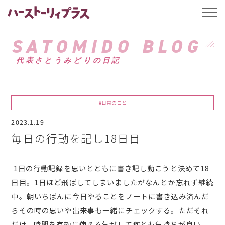
ハーストーリィプ
t
o
g
g
SATOMIDO BLOG
l
e
代表さとうみどりの日記
n
a
v
i
g
a
#日常のこと
t
i
2023.1.19
o
n
毎日の行動を記し18日目
1日の行動記録を思いとともに書き記し動こうと決めて18
日目。1日ほど飛ばしてしまいましたがなんとか忘れず継続
中。朝いちばんに今日やることをノートに書き込み済んだ
らその時の思いや出来事も一緒にチェックする。ただそれ
だけ。時間を有効に使える気がして何とも気持ちが良い。