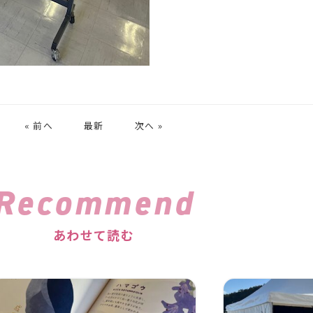
« 前へ
最新
次へ »
Recommend
あわせて読む