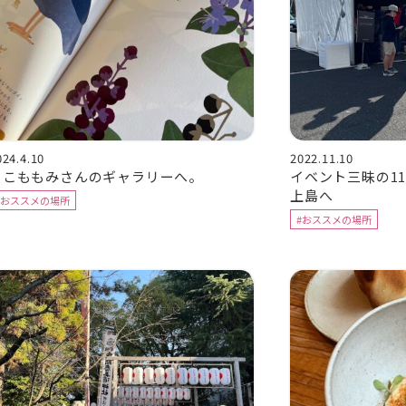
024.4.10
2022.11.10
さこももみさんのギャラリーへ。
イベント三昧の1
上島へ
#おススメの場所
#おススメの場所