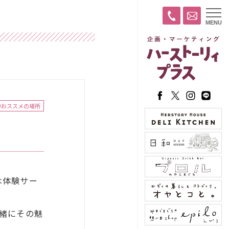
t
MENU
o
g
g
l
e
n
a
v
i
g
a
#おススメの場所
t
i
o
n
は体験サー
緒にその魅