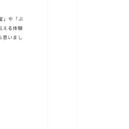
室」や「ぶ
伝える体験
ら思いまし