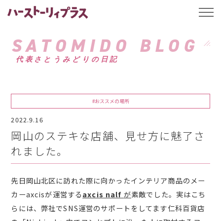
ハーストーリィプ
t
o
g
g
SATOMIDO BLOG
l
e
代表さとうみどりの日記
n
a
v
i
g
a
#おススメの場所
t
i
2022.9.16
o
n
岡山のステキな店舗、見せ方に魅了さ
れました。
先日岡山北区に訪れた際に向かったインテリア商品のメー
カーaxcisが運営する
axcis nalf
が
素敵でした。実はこち
らには、弊社でSNS運営のサポートをしてます仁科百貨店