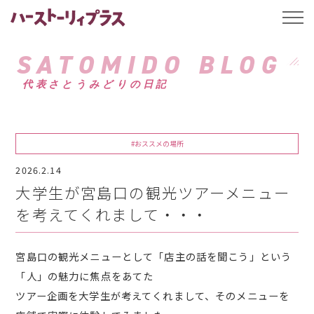
ハーストーリィプ
t
o
g
g
SATOMIDO BLOG
l
e
代表さとうみどりの日記
n
a
v
i
g
a
#おススメの場所
t
i
2026.2.14
o
n
大学生が宮島口の観光ツアーメニュー
を考えてくれまして・・・
宮島口の観光メニューとして「店主の話を聞こう」という
「人」の魅力に焦点をあてた
ツアー企画を大学生が考えてくれまして、そのメニューを