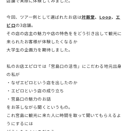
店舗で実際に体験してみました。
今回、ツアー例として選ばれたお店は
対厳堂
、
Loop
、
エ
ピロ
の3店舗。
その店の店主の魅力や店の特色ををどう引き出して観光に
来られたお客様が体験したくなるか
大学生の企画力を期待しました。
私のお店エピロでは「宮島口の活性」にこだわる地元出身
の私が
・なぜエピロという店を出したのか
・エピロという店の成り立ち
・宮島口の魅力のお話
をお茶しながら聞くというもの。
これ宮島に観光に来た人に時間を取って聞いてもらえるよ
うにするには