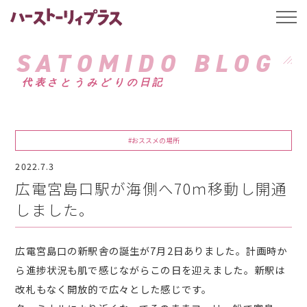
ハーストーリィプ
t
o
g
g
SATOMIDO BLOG
l
e
代表さとうみどりの日記
n
a
v
i
g
a
#おススメの場所
t
i
2022.7.3
o
n
広電宮島口駅が海側へ70ｍ移動し開通
しました。
広電宮島口の新駅舎の誕生が7月2日ありました。計画時か
ら進捗状況も肌で感じながらこの日を迎えました。新駅は
改札もなく開放的で広々とした感じです。