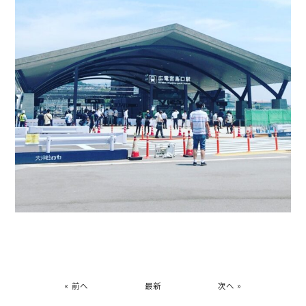
« 前へ
最新
次へ »