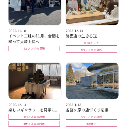
2022.11.10
2023.12.13
イベント三昧の11月、合間を
路面店の生きる道
縫って大崎上島へ
#日常のこと
#おススメの場所
#おススメの場所
2020.12.13
2025.1.18
楽しいギャラリーを見学に。
各務ヶ原の店づくり応援
#おススメの場所
#おススメの場所
#オススメのお店
#活性化