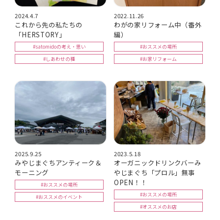
2024.4.7
2022.11.26
これから先の私たちの
わがの家リフォーム中（番外
「HERSTORY」
編）
#satomidoの考え・思い
#おススメの場所
#しあわせの種
#お家リフォーム
2025.9.25
2023.5.18
みやじまぐちアンティーク＆
オーガニックドリンクバーみ
モーニング
やじまぐち「プロル」無事
OPEN！！
#おススメの場所
#おススメの場所
#おススメのイベント
#オススメのお店