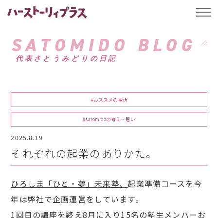
ハーストーリィプ
t
o
g
g
SATOMIDO BLOG
l
e
代表さとうみどりの日記
n
a
v
i
g
a
#おススメの場所
t
i
o
#satomidoの考え・思い
n
2025.8.19
それぞれの起業のありかた。
ひろしま「ひと・夢」未来塾、
起業準備コースを今
年は弊社で企画運営をしています。
1回目の講座を終え8月に入り
15名の塾生メンバーお