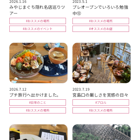
2026.1.16
2023.5.1
みやじまぐち隠れ名店巡りツ
プレオープンでいろいろ勉強
アー
中⑫
#おススメの場所
#おススメの場所
#おススメのイベント
#オススメのお店
2026.7.12
2023.7.19
プチ旅行へ出かけました。
宮島口の厳しさを実感の日々
#日常のこと
#プロル
#おススメの場所
#おススメの場所