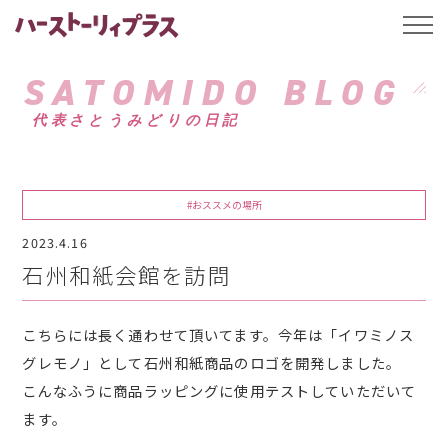
ハーストーリィプ
t
o
g
g
SATOMIDO BLOG
l
e
代表さとうみどりの日記
n
a
v
i
g
a
#おススメの場所
t
i
2023.4.16
o
n
石州和紙会館を訪問
こちらには長く通わせて頂いてます。今年は「イワミノス
グレモノ」として石州和紙商品のロゴを開発しました。
こんなふうに商品ラッピングに使用テストしていただいて
ます。