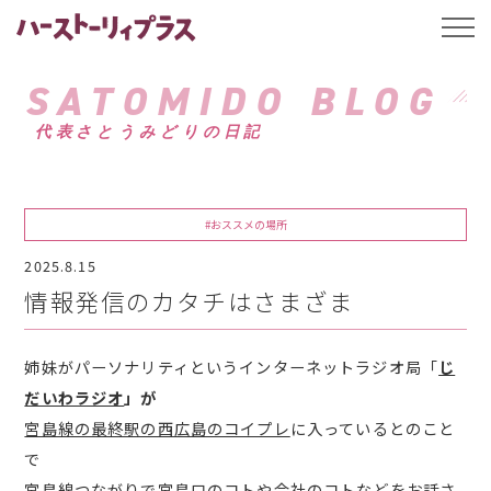
ハーストーリィプ
t
o
g
g
SATOMIDO BLOG
l
e
代表さとうみどりの日記
n
a
v
i
g
a
#おススメの場所
t
i
2025.8.15
o
n
情報発信のカタチはさまざま
姉妹がパーソナリティというインターネットラジオ局「
じ
だいわラジオ
」が
宮島線の最終駅の西広島のコイプレ
に入っているとのこと
で
宮島線つながりで宮島口のコトや会社のコトなどをお話さ