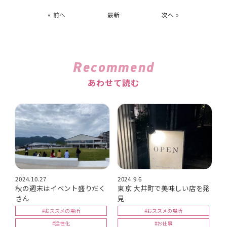
« 前へ
最新
次へ »
Recommend
あわせて読む
2024.10.27
2024.9.6
秋の週末はイベント盛りだく
東京 大井町で美味しい店を発
さん
見
#おススメの場所
#おススメの場所
#活性化
#お仕事