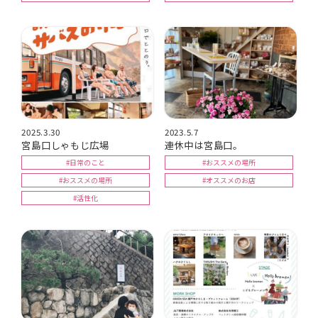
2025.3.30
2023.5.7
宮島口しゃもじ広場
連休中は宮島口。
#日常のこと
#おススメの場所
#おススメの場所
#オススメのお店
#活性化