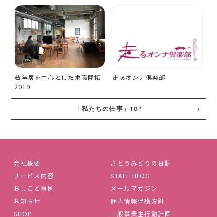
若年層を中心とした求職開拓
走るオンナ倶楽部
2019
「私たちの仕事」TOP
会社概要
さとうみどりの日記
サービス内容
STAFF BLOG
おしごと事例
メールマガジン
お知らせ
個人情報保護方針
SHOP
一般事業主行動計画