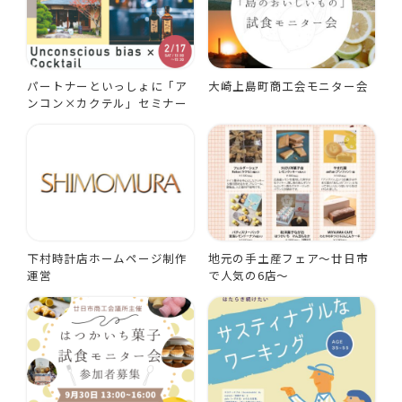
パートナーといっしょに「ア
大崎上島町商工会モニター会
ンコン×カクテル」セミナー
下村時計店ホームページ制作
地元の手土産フェア～廿日市
運営
で人気の6店～