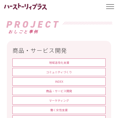
ハーストーリィプ
t
o
g
g
PROJECT
l
e
おしごと事例
n
a
v
i
g
商品・サービス開発
a
t
i
地域活性化支援
o
n
コミュニティづくり
INDEX
商品・サービス開発
マーケティング
働く女性支援