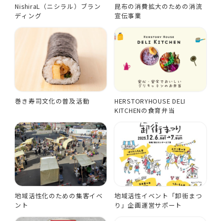
NishiraL（ニシラル）ブラン
昆布の消費拡大のための消流
ディング
宣伝事業
巻き寿司文化の普及活動
HERSTORYHOUSE DELI
KITCHENの食育弁当
地域活性化のための集客イベ
地域活性イベント「卸街まつ
ント
り」企画運営サポート