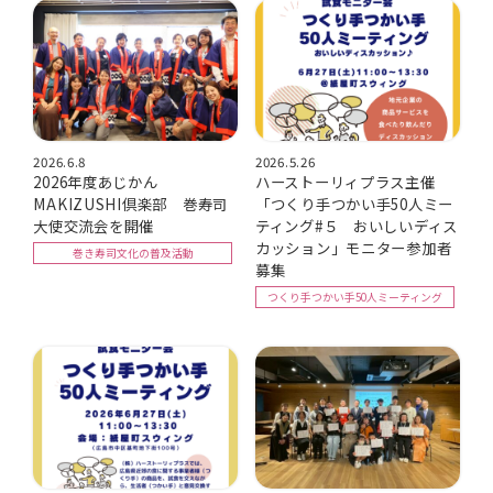
2026.6.8
2026.5.26
2026年度あじかん
ハーストーリィプラス主催
MAKIZUSHI倶楽部 巻寿司
「つくり手つかい手50人ミー
大使交流会を開催
ティング#５ おいしいディス
カッション」モニター参加者
巻き寿司文化の普及活動
募集
つくり手つかい手50人ミーティング