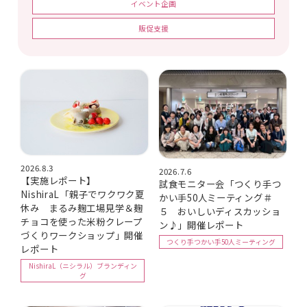
イベント企画
販促支援
2026.8.3
2026.7.6
【実施レポート】
試食モニター会「つくり手つ
NishiraL「親子でワクワク夏
かい手50人ミーティング＃
休み まるみ麹工場見学＆麹
５ おいしいディスカッショ
チョコを使った米粉クレープ
ン♪」開催レポート
づくりワークショップ」開催
つくり手つかい手50人ミーティング
レポート
NishiraL（ニシラル）ブランディン
グ