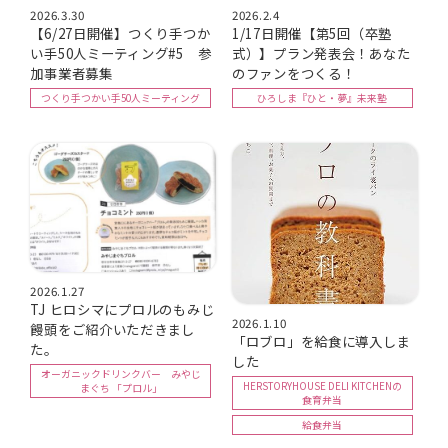
2026.3.30
2026.2.4
【6/27日開催】つくり手つか
1/17日開催【第5回（卒塾
い手50人ミーティング#5 参
式）】プラン発表会！あなた
加事業者募集
のファンをつくる！
つくり手つかい手50人ミーティング
ひろしま『ひと・夢』未来塾
2026.1.27
TJ ヒロシマにプロルのもみじ
2026.1.10
饅頭をご紹介いただきまし
「ロブロ」を給食に導入しま
た。
した
オーガニックドリンクバー みやじ
HERSTORYHOUSE DELI KITCHENの
まぐち 「プロル」
食育弁当
給食弁当