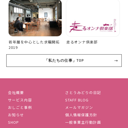
若年層を中心とした求職開拓
走るオンナ倶楽部
2019
「私たちの仕事」TOP
会社概要
さとうみどりの日記
サービス内容
STAFF BLOG
おしごと事例
メールマガジン
お知らせ
個人情報保護方針
SHOP
一般事業主行動計画