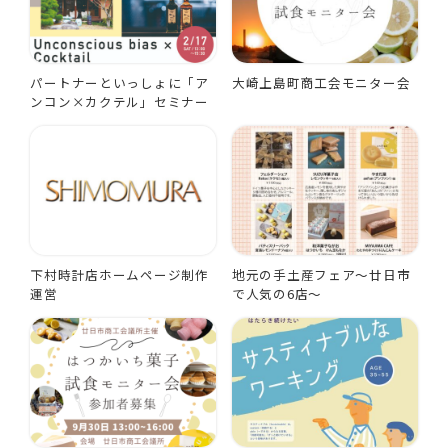
パートナーといっしょに「ア
大崎上島町商工会モニター会
ンコン×カクテル」セミナー
下村時計店ホームページ制作
地元の手土産フェア～廿日市
運営
で人気の6店～