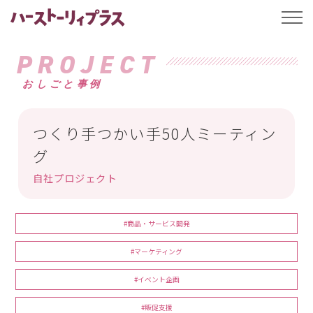
ハーストーリィプ
t
o
g
g
PROJECT
l
e
おしごと事例
n
a
v
i
g
つくり手つかい手50人ミーティン
a
t
グ
i
o
自社プロジェクト
n
#商品・サービス開発
#マーケティング
#イベント企画
#販促支援