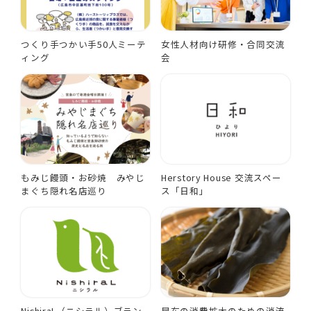
つくり手つかい手50人ミーテ
女性人材向け研修・合同交流
ィング
会
もみじ饅頭・お砂焼 みやじ
Herstory House 交流スペー
まぐち隠れ名店巡り
ス「日和」
NishiraL（ニシラル）ブラン
昆布の消費拡大のための消流