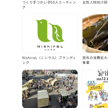
つくり手つかい手50人ミーティン
女性人材向け研
グ
NishiraL（ニシラル）ブランディ
昆布の消費拡大
ング
事業