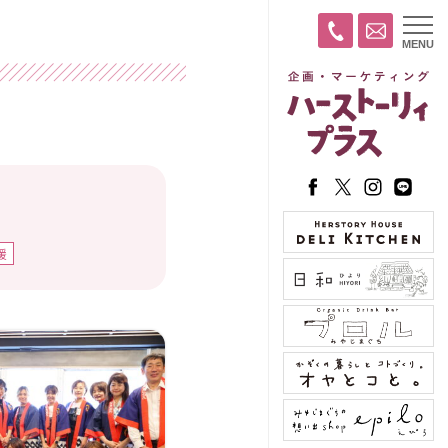
t
MENU
o
g
g
l
e
n
a
v
i
g
a
t
i
o
援
n