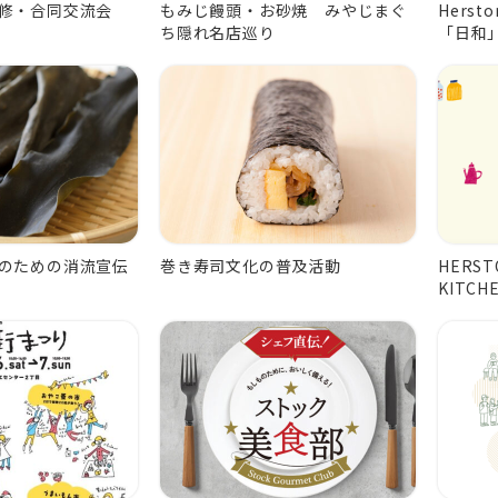
修・合同交流会
もみじ饅頭・お砂焼 みやじまぐ
Herst
ち隠れ名店巡り
「日和
のための消流宣伝
巻き寿司文化の普及活動
HERST
KITC