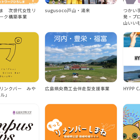
しま 次世代女性リ
sugusoco戸山・湯来
つかい
ーク構築事業
発・プ
山いい
リンクバー みや
広島県央商工会伴走型支援事業
HYPP C
ロル」