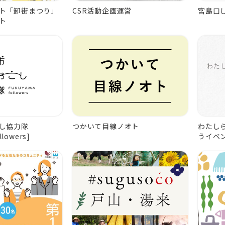
ト「卸街まつり」
CSR活動企画運営
宮島口
ト
し協力隊
つかいて目線ノオト
わたし
llowers]
うイベ