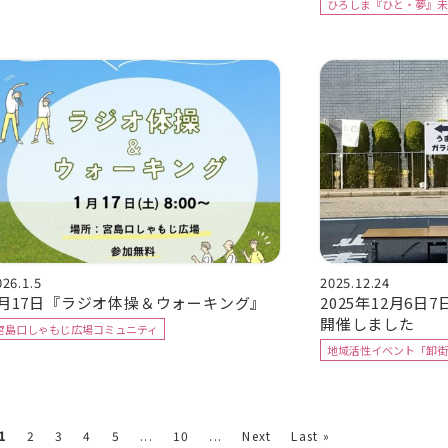
ひろしま『ひと・夢』未
026.1.5
2025.12.24
1月17日『ラジオ体操＆ウォーキング』
2025年12月6日
開催しました
宮島口しゃもじ広場コミュニティ
地域活性イベント「卸街
1
2
3
4
5
...
10
...
Next
Last »