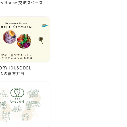
ory House 交流スペース
」
ORYHOUSE DELI
HENの食育弁当