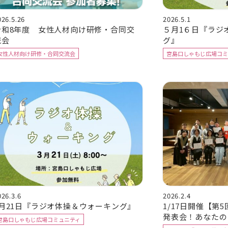
026.5.26
2026.5.1
令和8年度 女性人材向け研修・合同交
５月1６日『ラジ
流会
グ』
女性人材向け研修・合同交流会
宮島口しゃもじ広場コミ
026.3.6
2026.2.4
3月21日『ラジオ体操＆ウォーキング』
1/17日開催【第
発表会！あなたの
宮島口しゃもじ広場コミュニティ