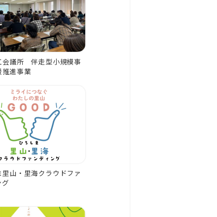
工会議所 伴走型小規模事
援推進事業
ま里山・里海クラウドファ
ング