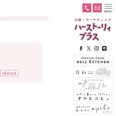
t
MENU
o
g
g
l
e
n
a
v
i
g
a
t
i
o
n
#販促支援