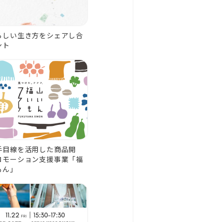
らしい生き方をシェアし合
ント
手目線を活用した商品開
ロモーション支援事業「福
もん」