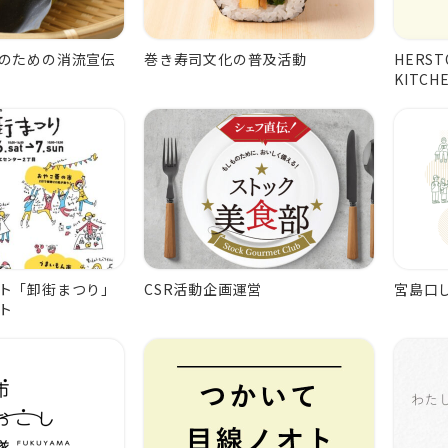
のための消流宣伝
巻き寿司文化の普及活動
HERST
KITC
ト「卸街まつり」
CSR活動企画運営
宮島口
ト