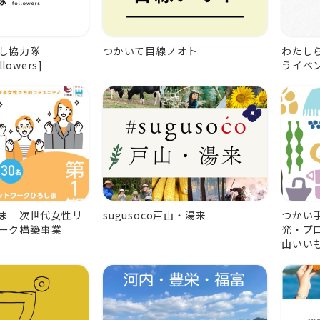
し協力隊
つかいて目線ノオト
わたし
llowers]
うイベ
しま 次世代女性リ
sugusoco戸山・湯来
つかい
ーク構築事業
発・プ
山いい