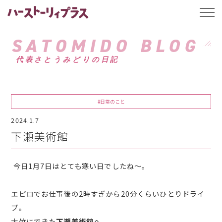
ハーストーリィプ
t
o
g
g
SATOMIDO BLOG
l
e
代表さとうみどりの日記
n
a
v
i
g
a
#日常のこと
t
i
2024.1.7
o
n
下瀬美術館
今日1月7日はとても寒い日でしたね～。
エピロでお仕事後の2時すぎから20分くらいひとりドライ
ブ。
大竹にできた
下瀬美術館
へ。