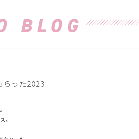
O BLOG
らった2023
た。
ース。