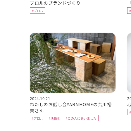
プロルのブランドづくり
#プロル
2024.10.21
2
わたしのお話し会YARNHOMEの荒川裕
心
美さん
#プロル
#活性化
#この人に会いました