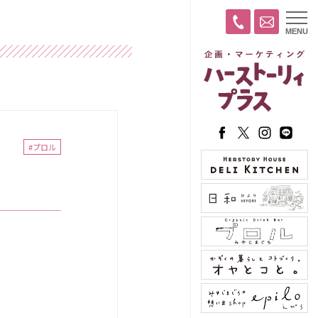
t
MENU
o
g
g
l
e
n
a
v
i
g
a
#プロル
t
i
o
n