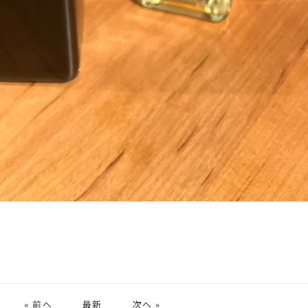
« 前へ
最新
次へ »