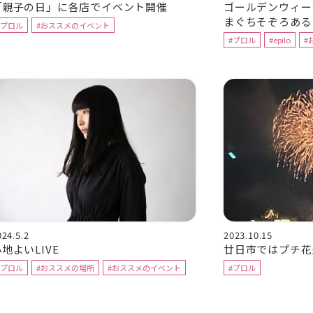
「親子の日」に各店でイベント開催
ゴールデンウィー
まぐちそぞろある
#プロル
#おススメのイベント
#プロル
#epilo
#
024.5.2
2023.10.15
地よいLIVE
廿日市ではプチ花
#プロル
#おススメの場所
#おススメのイベント
#プロル