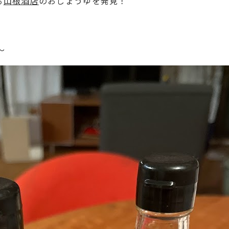
る
山根酒店
のおしょうゆを発見！
～