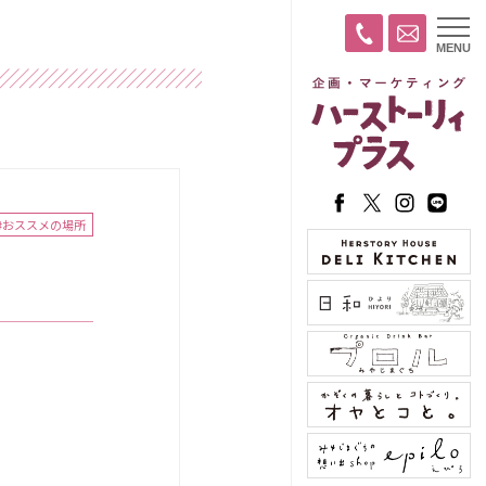
t
MENU
o
g
g
l
e
n
a
v
i
g
a
#おススメの場所
t
i
o
n