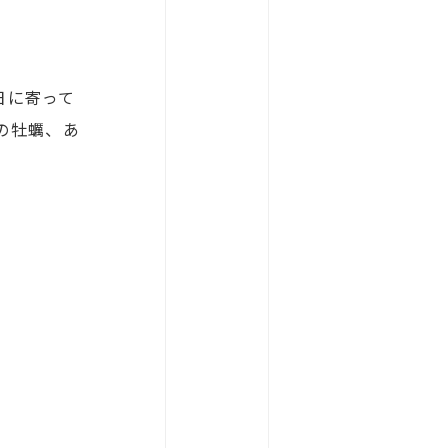
日に寄って
の牡蠣、あ