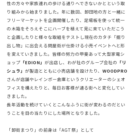
性の方々や家族連れの歩ける通りへできないかとという取
り組みから始まりました。年に数回、卸団地の方と一緒に
フリーマーケットを企画開催したり、足場板を使って統一
の木箱をそろえそこにハーブを植えて見に来ていただこう
と企画したりと様々な取組をテストし現在のカタチ「掘り
出し物」に出会える問屋街が仕掛ける小売イベントへと形
を変えていきました。皆様の努力の甲斐あって大型家電シ
ョップ
「EDION」
が出店し、わが社のグループ会社の
「リ
シュラ」
が製造とともに小売店舗を設けたり、
WOODPRO
さんが店舗やレインボー倉庫というクリエーターのシェオ
フィスを構えたりと、毎日お客様が通る街へと変化してい
きました。
長年活動を続けていくとこんなふうに街が変わるのだとい
うことを目の当たりにした場所となりました。
「卸街まつり」の前身は「AGT祭」として