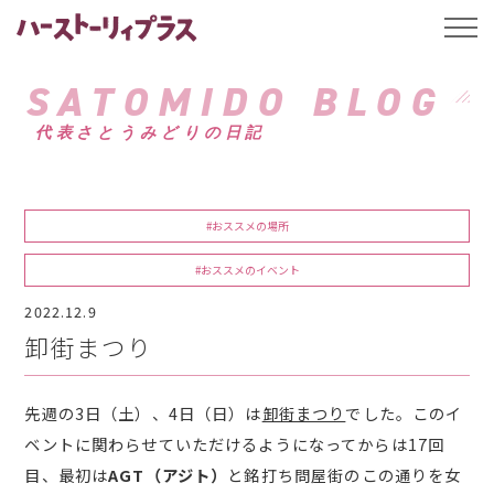
ハーストーリィプ
t
o
g
g
SATOMIDO BLOG
l
e
代表さとうみどりの日記
n
a
v
i
g
a
#おススメの場所
t
i
o
#おススメのイベント
n
2022.12.9
卸街まつり
先週の3日（土）、4日（日）は
卸街まつり
でした。このイ
ベントに関わらせていただけるようになってからは17回
目、最初は
AGT（アジト）
と銘打ち問屋街のこの通りを女