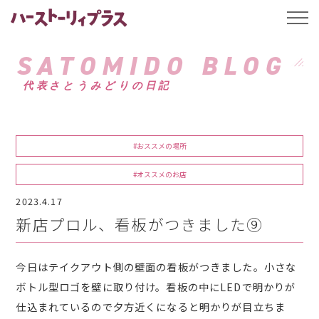
ハーストーリィプ
t
o
g
g
SATOMIDO BLOG
l
e
代表さとうみどりの日記
n
a
v
i
g
a
#おススメの場所
t
i
o
#オススメのお店
n
2023.4.17
新店プロル、看板がつきました⑨
今日はテイクアウト側の壁面の看板がつきました。小さな
ボトル型ロゴを壁に取り付け。看板の中にLEDで明かりが
仕込まれているので夕方近くになると明かりが目立ちま