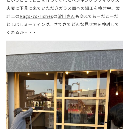
夫妻に下見に来ていただきガラス面への細工を検討中、設
計士の
Rags-
to
-riches
の
淀川さん
も交えてあーだこーだ
としばしミーティング。さてさてどんな見せ方を検討して
くれるか・・・