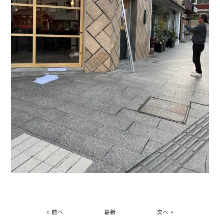
« 前へ
最新
次へ »