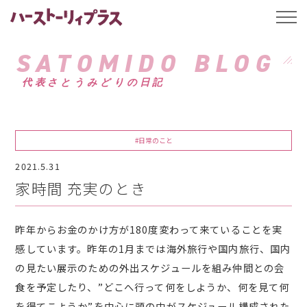
ハーストーリィプ
t
o
g
g
SATOMIDO BLOG
l
e
代表さとうみどりの日記
n
a
v
i
g
a
#日常のこと
t
i
2021.5.31
o
n
家時間 充実のとき
昨年からお金のかけ方が180度変わって来ていることを実
感しています。昨年の1月までは海外旅行や国内旅行、国内
の見たい展示のための外出スケジュールを組み仲間との会
食を予定したり、”どこへ行って何をしようか、何を見て何
を得てこようか”を中心に頭の中がスケジュール構成された