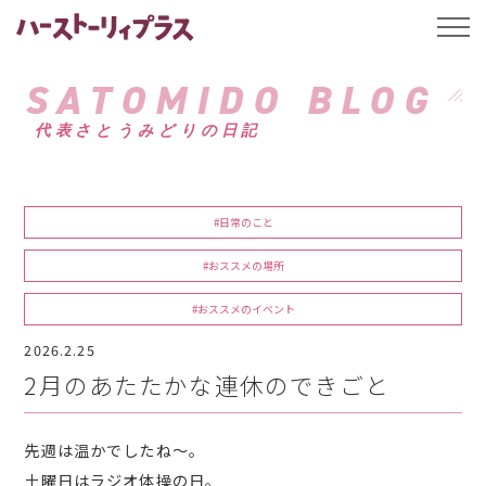
ハーストーリィプ
t
o
g
g
SATOMIDO BLOG
l
e
代表さとうみどりの日記
n
a
v
i
g
a
#日常のこと
t
i
o
#おススメの場所
n
#おススメのイベント
2026.2.25
2月のあたたかな連休のできごと
先週は温かでしたね～。
土曜日はラジオ体操の日。