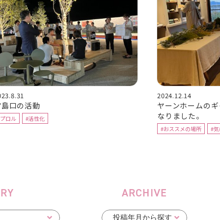
023.8.31
2024.12.14
宮島口の活動
ヤーンホームのギ
なりました。
#プロル
#活性化
#おススメの場所
#
ORY
ARCHIVE