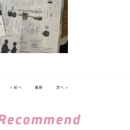
« 前へ
最新
次へ »
Recommend