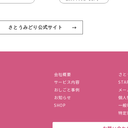
さとうみどり公式サイト
会社概要
さと
サービス内容
STA
社ハーストーリィプラス
おしごと事例
メー
お知らせ
個人
SHOP
一般
特定