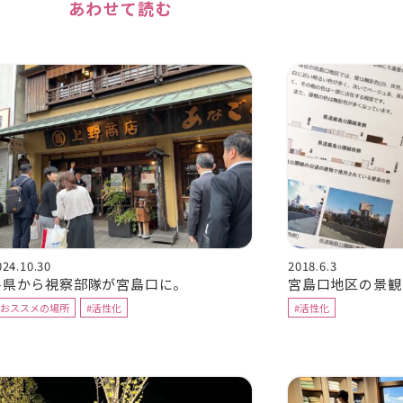
あわせて読む
024.10.30
2018.6.3
各県から視察部隊が宮島口に。
宮島口地区の景観
#おススメの場所
#活性化
#活性化