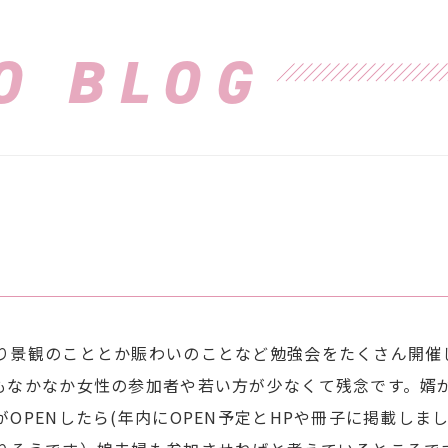
O BLOG
り景観のこととか賑わいのことなど勉強会をたくさん開催
もなかなか女性の参加者や若い方が少なくて残念です。婿
がOPENしたら(年内にOPEN予定とHPや冊子に掲載しま