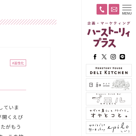
t
MENU
o
g
g
l
e
n
a
v
i
g
a
#活性化
t
i
o
n
していま
が開くえぴ
したがもう