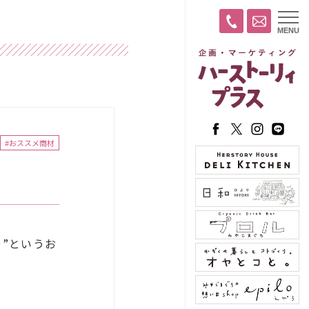
t
MENU
o
g
g
l
e
n
a
v
i
g
a
#おススメ商材
t
i
o
n
”というお