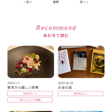
« 前へ
最新
次へ »
Recommend
あわせて読む
2023.1.7
2023.10.22
新年から嬉しい悲鳴
お金の話
#日常のこと
#日常のこと
#おいしかった報告