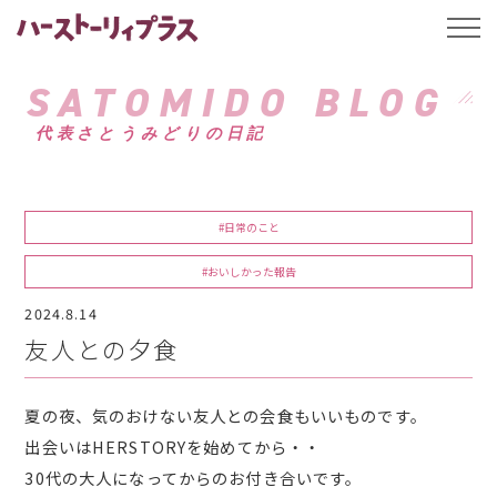
ハーストーリィプ
t
o
g
g
SATOMIDO BLOG
l
e
代表さとうみどりの日記
n
a
v
i
g
a
#日常のこと
t
i
o
#おいしかった報告
n
2024.8.14
友人との夕食
夏の夜、気のおけない友人との会食もいいものです。
出会いはHERSTORYを始めてから・・
30代の大人になってからのお付き合いです。