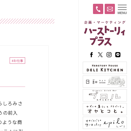
t
MENU
o
g
g
l
e
n
a
v
i
g
a
#お仕事
t
i
o
n
らしろみさ
めの前入
のような商