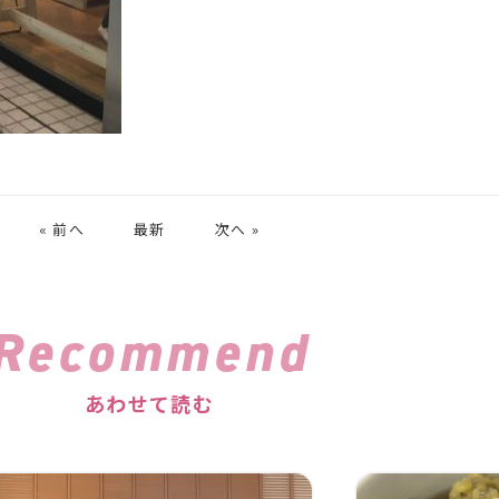
« 前へ
最新
次へ »
Recommend
あわせて読む