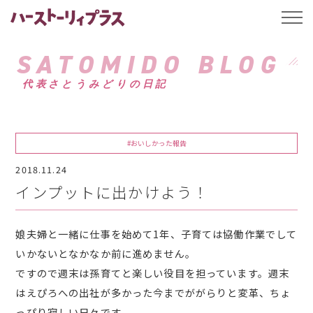
ハーストーリィプ
t
o
g
g
SATOMIDO BLOG
l
e
代表さとうみどりの日記
n
a
v
i
g
a
#おいしかった報告
t
i
2018.11.24
o
n
インプットに出かけよう！
娘夫婦と一緒に仕事を始めて1年、子育ては協働作業でして
いかないとなかなか前に進めません。
ですので週末は孫育てと楽しい役目を担っています。週末
はえぴろへの出社が多かった今までががらりと変革、ちょ
っぴり寂しい日々です。