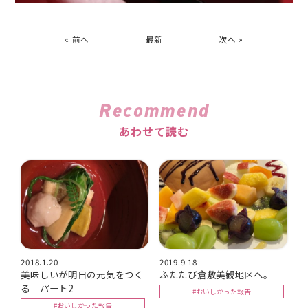
« 前へ
最新
次へ »
Recommend
あわせて読む
2018.1.20
2019.9.18
美味しいが明日の元気をつく
ふたたび倉敷美観地区へ。
る パート2
#おいしかった報告
#おいしかった報告