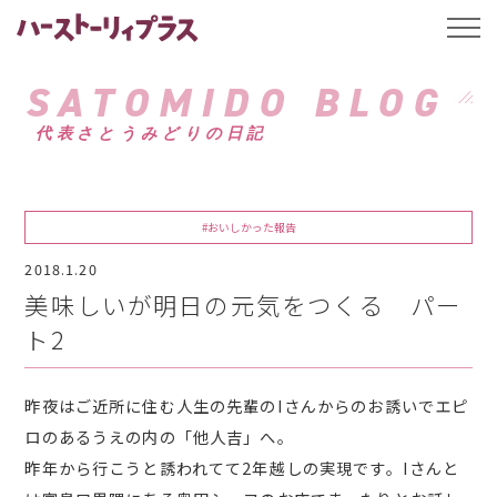
ハーストーリィプ
t
o
g
g
SATOMIDO BLOG
l
e
代表さとうみどりの日記
n
a
v
i
g
a
#おいしかった報告
t
i
2018.1.20
o
n
美味しいが明日の元気をつくる パー
ト2
昨夜はご近所に住む人生の先輩のIさんからのお誘いでエピ
ロのあるうえの内の「他人吉」へ。
昨年から行こうと誘われてて2年越しの実現です。Iさんと