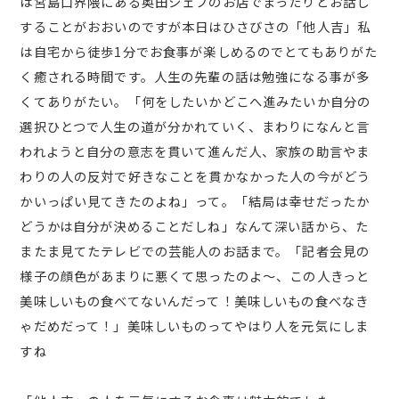
は宮島口界隈にある奥田シェフのお店でまったりとお話し
することがおおいのですが本日はひさびさの「他人吉」私
は自宅から徒歩1分でお食事が楽しめるのでとてもありがた
く癒される時間です。人生の先輩の話は勉強になる事が多
くてありがたい。「何をしたいかどこへ進みたいか自分の
選択ひとつで人生の道が分かれていく、まわりになんと言
われようと自分の意志を貫いて進んだ人、家族の助言やま
わりの人の反対で好きなことを貫かなかった人の今がどう
かいっぱい見てきたのよね」って。「結局は幸せだったか
どうかは自分が決めることだしね」なんて深い話から、た
またま見てたテレビでの芸能人のお話まで。「記者会見の
様子の顔色があまりに悪くて思ったのよ～、この人きっと
美味しいもの食べてないんだって！美味しいもの食べなき
ゃだめだって！」美味しいものってやはり人を元気にしま
すね