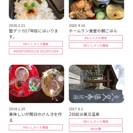
2026.2.21
2020.9.16
塾デリカ17年目にはいりま
ホームラン食堂の朝ごはん
す。
#おススメの場所
#おいしかった報告
#おいしかった報告
#HERSTORYHOUSE DELIKITCHEN
2018.1.20
2017.6.2
美味しいが明日のげんきを作
2日目は美又温泉
る
#おいしかった報告
#おいしかった報告
#お仕事