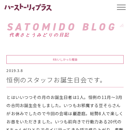
ハーストーリィプ
t
o
g
g
SATOMIDO BLOG
l
e
代表さとうみどりの日記
n
a
v
i
g
a
#おいしかった報告
t
i
2019.3.8
o
n
恒例のスタッフお誕生日会です。
とはいいつつその月のお誕生日者は1人。恒例の11月～3月
の合同お誕生会をしました。いつもお邪魔する豆そらさん
がお休みでしたので今回の会場は巖遊庭。総勢8人で楽しく
お昼をいただきました。いつも前向きで行動力ある20代の
Kちゃんがひとりでタイに行ってきた話で盛り上がり、素敵