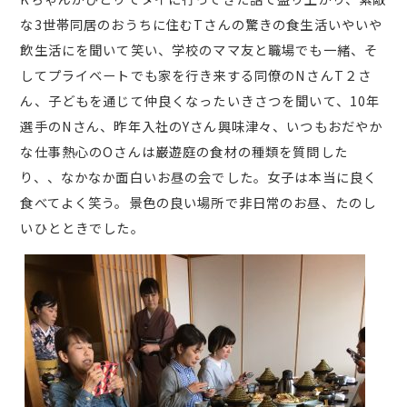
な3世帯同居のおうちに住むTさんの驚きの食生活いやいや
飲生活にを聞いて笑い、学校のママ友と職場でも一緒、そ
してプライベートでも家を行き来する同僚のNさんT２さ
ん、子どもを通じて仲良くなったいきさつを聞いて、10年
選手のNさん、昨年入社のYさん興味津々、いつもおだやか
な仕事熱心のOさんは巌遊庭の食材の種類を質問した
り、、なかなか面白いお昼の会でした。女子は本当に良く
食べてよく笑う。景色の良い場所で非日常のお昼、たのし
いひとときでした。