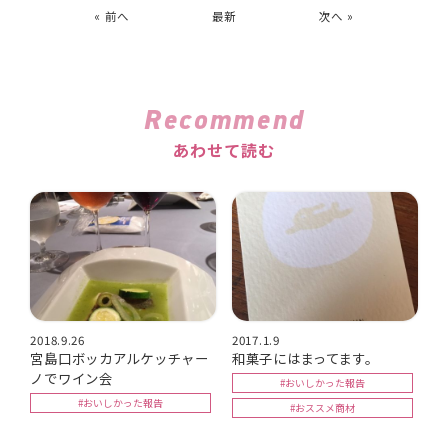
« 前へ
最新
次へ »
Recommend
あわせて読む
2018.9.26
2017.1.9
宮島口ボッカアルケッチャー
和菓子にはまってます。
ノでワイン会
#おいしかった報告
#おいしかった報告
#おススメ商材