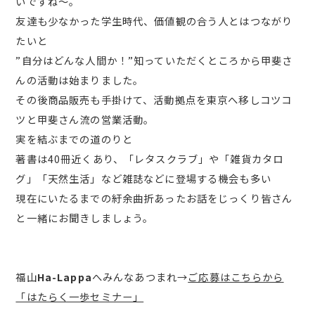
いですね～。
友達も少なかった学生時代、価値観の合う人とはつながり
たいと
”自分はどんな人間か！”知っていただくところから甲斐さ
んの活動は始まりました。
その後商品販売も手掛けて、活動拠点を東京へ移しコツコ
ツと甲斐さん流の営業活動。
実を結ぶまでの道のりと
著書は40冊近くあり、「レタスクラブ」や「雑貨カタロ
グ」「天然生活」など雑誌などに登場する機会も多い
現在にいたるまでの紆余曲折あったお話をじっくり皆さん
と一緒にお聞きしましょう。
福山
Ha-Lappa
へみんなあつまれ→
ご応募はこちらから
「はたらく一歩セミナー」