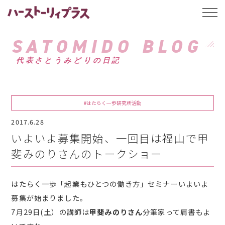
ハーストーリィプ
t
o
g
g
SATOMIDO BLOG
l
e
代表さとうみどりの日記
n
a
v
i
g
a
#はたらく一歩研究所活動
t
i
2017.6.28
o
n
いよいよ募集開始、一回目は福山で甲
斐みのりさんのトークショー
はたらく一歩「起業もひとつの働き方」セミナーいよいよ
募集が始まりました。
7月29日(土）の講師は
甲斐みのりさん
分筆家って肩書もよ