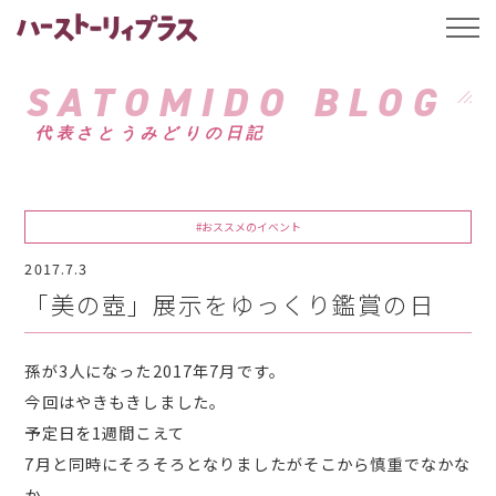
ハーストーリィプ
t
o
g
g
SATOMIDO BLOG
l
e
代表さとうみどりの日記
n
a
v
i
g
a
#おススメのイベント
t
i
2017.7.3
o
n
「美の壺」展示をゆっくり鑑賞の日
孫が3人になった2017年7月です。
今回はやきもきしました。
予定日を1週間こえて
7月と同時にそろそろとなりましたがそこから慎重でなかな
か