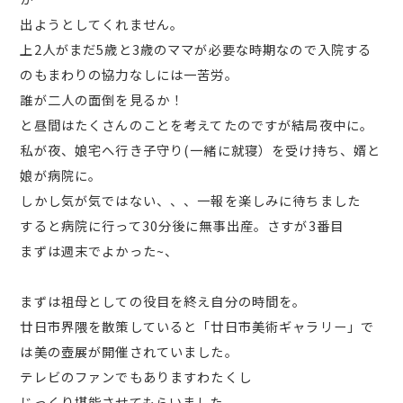
出ようとしてくれません。
上2人がまだ5歳と3歳のママが必要な時期なので入院する
のもまわりの協力なしには一苦労。
誰が二人の面倒を見るか！
と昼間はたくさんのことを考えてたのですが結局夜中に。
私が夜、娘宅へ行き子守り(一緒に就寝）を受け持ち、婿と
娘が病院に。
しかし気が気ではない、、、一報を楽しみに待ちました
すると病院に行って30分後に無事出産。さすが3番目
まずは週末でよかった~、
まずは祖母としての役目を終え自分の時間を。
廿日市界隈を散策していると「廿日市美術ギャラリー」で
は美の壺展が開催されていました。
テレビのファンでもありますわたくし
じっくり堪能させてもらいました。