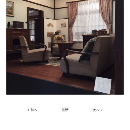
« 前へ
最新
次へ »