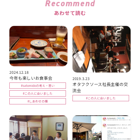
Recommend
あわせて読む
2024.12.18
今年も楽しいお食事会
2019.3.23
オタフクソース社長主催の交
#satomidoの考え・思い
流会
#この人に会いました
#この人に会いました
#しあわせの種