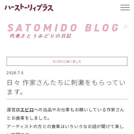
ハーストーリィプ
t
o
g
g
SATOMIDO BLOG
l
e
代表さとうみどりの日記
n
a
v
i
g
a
#この人に会いました
t
i
2026.7.5
o
n
日々 作家さんたちに刺激をもらってい
ます。
運営店
エピロ
への出品やお仕事もお願いしている作家さん
とお食事をしました。
アーティストの方との食事はいろいろなお話が聞けて楽し