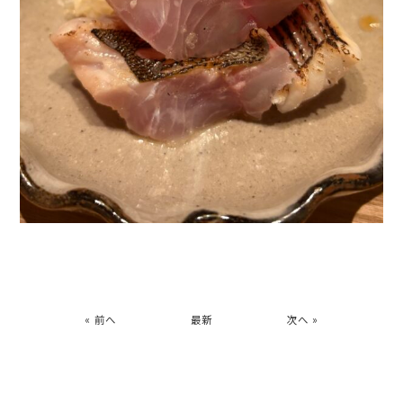
« 前へ
最新
次へ »