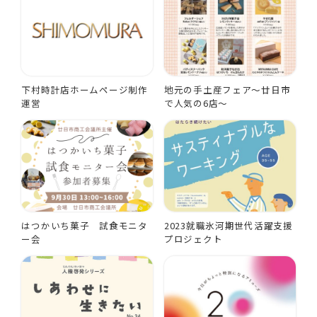
下村時計店ホームページ制作
地元の手土産フェア～廿日市
運営
で人気の6店～
はつかいち菓子 試食モニタ
2023就職氷河期世代活躍支援
ー会
プロジェクト