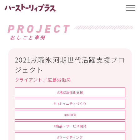
ハーストーリィプ
t
o
g
g
PROJECT
l
e
おしごと事例
n
a
v
i
g
2021就職氷河期世代活躍支援プロ
a
t
ジェクト
i
o
クライアント／広島労働局
n
#地域活性化支援
#コミュニティづくり
#INDEX
#商品・サービス開発
#マーケティング