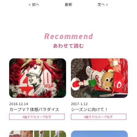
« 前へ
最新
次へ »
Recommend
あわせて読む
2016.12.14
2017.1.12
カープＶ７体感パラダイス
シーズンに向けて！
#島そだちカープ女子
#島そだちカープ女子