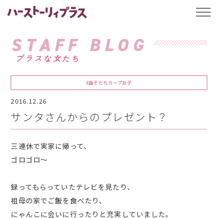
ハーストーリィプ
t
o
g
g
STAFF BLOG
l
e
プラスな女たち
n
a
v
i
#島そだちカープ女子
g
a
2016.12.26
t
i
サンタさんからのプレゼント？
o
n
三連休で実家に帰って、
ゴロゴロ～
録ってもらっていたテレビを見たり、
祖母の家でご飯を食べたり、
にゃんこに会いに行ったりと充実していました。