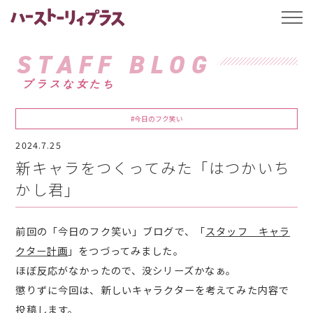
ハーストーリィプ
t
o
g
g
STAFF BLOG
l
e
プラスな女たち
n
a
v
i
#今日のフク笑い
g
a
2024.7.25
t
i
新キャラをつくってみた「はつかいち
o
n
かし君」
前回の「今日のフク笑い」ブログで、「
スタッフ キャラ
クター計画
」をつづってみました。
ほぼ反応がなかったので、没シリーズかなぁ。
懲りずに今回は、新しいキャラクターを考えてみた内容で
投稿します。