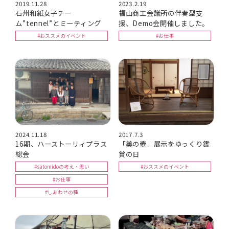
2019.11.28
2023.2.19
石州和紙女子チー
福山商工会議所の伴奏型支
ム”tennel”とミーティング
援、Demo会開催しました。
#おススメのイベント
#お仕事
2024.11.18
2017.7.3
16期、ハーストーリィプラス
「美の壺」展示をゆっくり鑑
総会
賞の日
#satomidoの考え・思い
#おススメのイベント
#お仕事
#しあわせの種