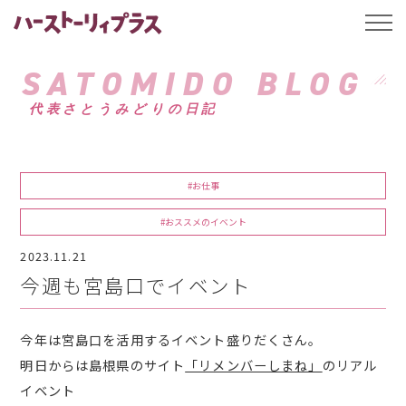
ハーストーリィプ
t
o
g
g
SATOMIDO BLOG
l
e
代表さとうみどりの日記
n
a
v
i
g
a
#お仕事
t
i
o
#おススメのイベント
n
2023.11.21
今週も宮島口でイベント
今年は宮島口を活用するイベント盛りだくさん。
明日からは島根県のサイト
「リメンバーしまね」
のリアル
イベント