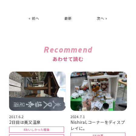
« 前へ
最新
次へ »
Recommend
あわせて読む
2017.6.2
2024.7.1
2日目は美又温泉
NishiraLコーナーをディスプ
レイに。
#おいしかった報告
#お仕事