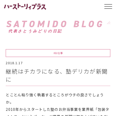
ハーストーリィプ
t
o
g
g
SATOMIDO BLOG
l
e
代表さとうみどりの日記
n
a
v
i
g
a
#お仕事
t
i
2018.1.17
o
n
継続はチカラになる、塾デリカが新聞
に
とことん粘り強く執着するところがウチの良さでしょう
か。
2010年からスタートした塾のお弁当事業を業界紙「包装タ