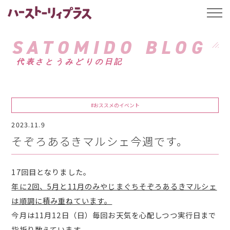
ハーストーリィプ
t
o
g
g
SATOMIDO BLOG
l
e
代表さとうみどりの日記
n
a
v
i
g
a
#おススメのイベント
t
i
2023.11.9
o
n
そぞろあるきマルシェ今週です。
17回目となりました。
年に2回、5月と11月のみやじまぐちそぞろあるきマルシェ
は順調に積み重ねています。
今月は11月12日（日）毎回お天気を心配しつつ実行日まで
指折り数えています。