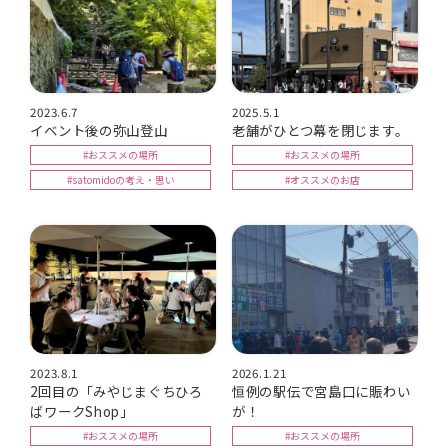
2023.6.7
2025.5.1
イベント後の弥山登山
老舗がひとつ幕を閉じます。
#おススメの場所
#おススメの場所
#satomidoの考え・思い
#オススメのお店
2023.8.1
2026.1.21
2回目の「みやじまぐちひろ
恒例の駅伝で宮島口に賑わい
ばワークShop」
が！
#おススメの場所
#おススメの場所