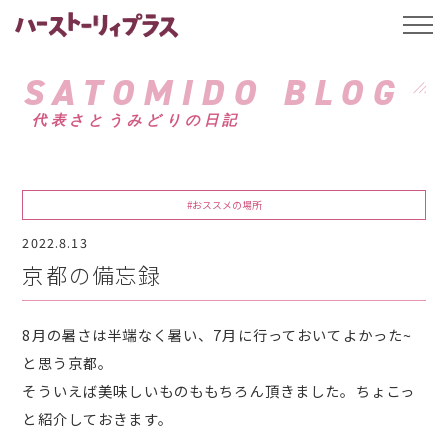
ハーストーリィプ
t
o
g
g
SATOMIDO BLOG
l
e
代表さとうみどりの日記
n
a
v
i
g
a
#おススメの場所
t
i
2022.8.13
o
n
京都の備忘録
8月の暑さは半端なく暑い、7月に行っておいてよかった~
と思う京都。
そういえば美味しいものももちろん頂きました。ちょこっ
と紹介しておきます。